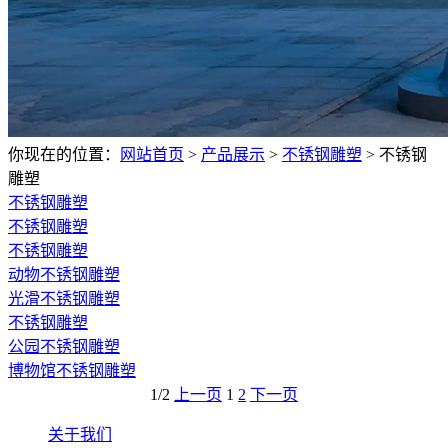
你现在的位置：
网站首页
>
产品展示
>
不锈钢雕塑
>
不锈钢
雕塑
不锈钢雕塑
不锈钢雕塑
不锈钢雕塑
动物不锈钢雕塑
光滑不锈钢雕塑
不锈钢雕塑
公园不锈钢雕塑
博物馆不锈钢雕塑
1/2
上一页
1
2
下一页
关于我们