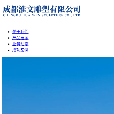
关于我们
产品展示
业务动态
成功案例