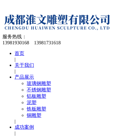
服务热线：
13981930168 13981731618
首页
|
关于我们
|
产品展示
玻璃钢雕塑
不锈钢雕塑
铝板雕塑
泥塑
铁板雕塑
铜雕塑
|
成功案例
|