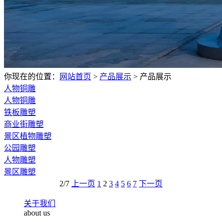
你现在的位置：
网站首页
>
产品展示
>
产品展示
人物铜雕
人物铜雕
铁板雕塑
商业街雕塑
景区植物雕塑
公园雕塑
人物雕塑
景区雕塑
2/7
上一页
1
2
3
4
5
6
7
下一页
关于我们
about us